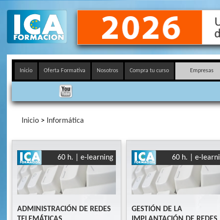
Inicio
Oferta Formativa
Nosotros
Compra tu curso
Empresas
Inicio
>
Informática
60 h. | e-learning
60 h. | e-learn
ADMINISTRACIÓN DE REDES
GESTIÓN DE LA
TELEMÁTICAS
IMPLANTACIÓN DE REDES