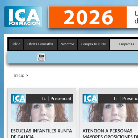
Inicio
Oferta Formativa
Nosotros
Compra tu curso
Empresas
Inicio
>
h. | Presencial
h. | Presenc
ESCUELAS INFANTILES XUNTA
ATENCION A PERSONAS
DE GALICIA
MAYORES OPOSICIONES D