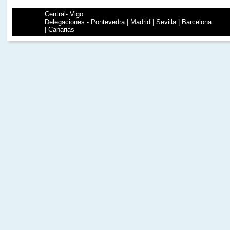
Central- Vigo
Delegaciones - Pontevedra | Madrid | Sevilla | Barcelona
| Canarias