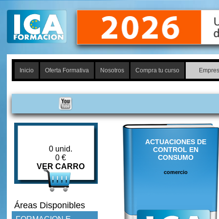
Inicio
Oferta Formativa
Nosotros
Compra tu curso
Empres
ACTUACIONES DE
0 unid.
CONTROL EN
0 €
CONSUMO
VER CARRO
comercio
Áreas Disponibles