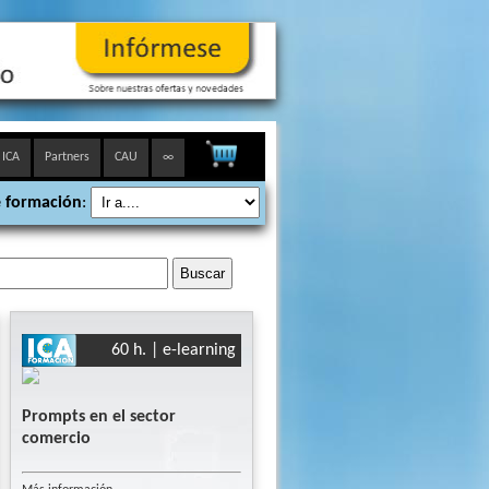
 ICA
Partners
CAU
∞
 formación
:
60 h. | e-learning
Prompts en el sector
comercio