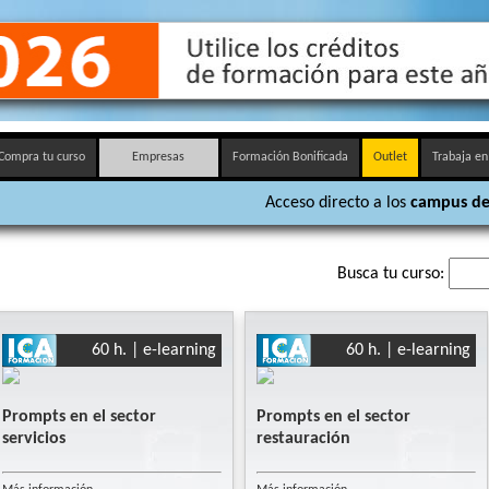
Compra tu curso
Empresas
Formación Bonificada
Outlet
Trabaja en
Acceso directo a los
campus de
Busca tu curso:
60 h. | e-learning
60 h. | e-learning
Prompts en el sector
Prompts en el sector
servicios
restauración