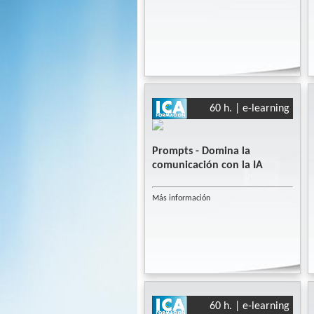
60 h. | e-learning
Prompts - Domina la
comunicación con la IA
Más información
60 h. | e-learning