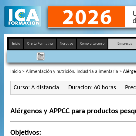
Inicio
Oferta Formativa
Nosotros
Compra tu curso
Empresas
Inicio
>
Alimentación y nutrición. Industria alimentaria
> Alérge
Curso: A distancia
Duracion: 60 horas
Prec
Alérgenos y APPCC para productos pesq
Objetivos: