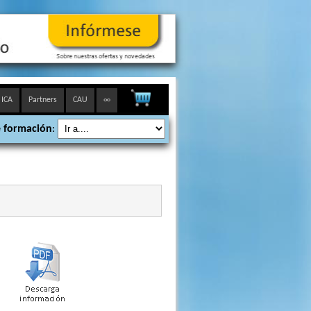
 ICA
Partners
CAU
∞
 formación
: